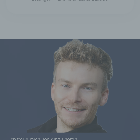
a) personenbezogene Daten
Personenbezogene Daten sind alle
Informationen, die sich auf eine identifizierte
oder identifizierbare natürliche Person (im
Folgenden „betroffene Person") beziehen.
Als identifizierbar wird eine natürliche
Person angesehen, die direkt oder indirekt,
insbesondere mittels Zuordnung zu einer
Kennung wie einem Namen, zu einer
Kennnummer, zu Standortdaten, zu einer
Online-Kennung oder zu einem oder
mehreren besonderen Merkmalen, die
Ausdruck der physischen, physiologischen,
genetischen, psychischen, wirtschaftlichen,
kulturellen oder sozialen Identität dieser
natürlichen Person sind, identifiziert werden
kann.
b) betroffene Person
Betroffene Person ist jede identifizierte oder
Ich freue mich von dir zu hören