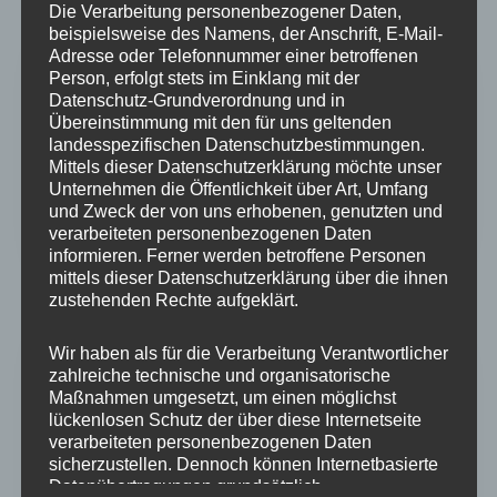
Die Verarbeitung personenbezogener Daten,
beispielsweise des Namens, der Anschrift, E-Mail-
Adresse oder Telefonnummer einer betroffenen
Person, erfolgt stets im Einklang mit der
Datenschutz-Grundverordnung und in
Übereinstimmung mit den für uns geltenden
Praxisnah
landesspezifischen Datenschutzbestimmungen.
Mittels dieser Datenschutzerklärung möchte unser
Ich bringe klare Impulse und
Unternehmen die Öffentlichkeit über Art, Umfang
lösungsorientierte Ansätze, die direkt
und Zweck der von uns erhobenen, genutzten und
anwendbar und wirksam sind.
verarbeiteten personenbezogenen Daten
informieren. Ferner werden betroffene Personen
mittels dieser Datenschutzerklärung über die ihnen
zustehenden Rechte aufgeklärt.
Wir haben als für die Verarbeitung Verantwortlicher
zahlreiche technische und organisatorische
Maßnahmen umgesetzt, um einen möglichst
lückenlosen Schutz der über diese Internetseite
Nachhaltig
verarbeiteten personenbezogenen Daten
sicherzustellen. Dennoch können Internetbasierte
Veränderungen sind nur dann erfolgreich,
Datenübertragungen grundsätzlich
wenn sie Bestand haben – ich sorge dafür,