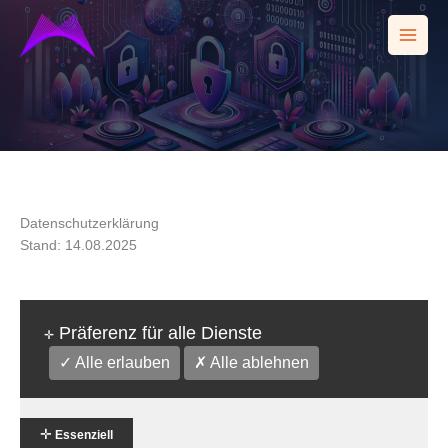
Zum
Inhalt
springen
Datenschutzerklärung
Stand: 14.08.2025
Präferenz für alle Dienste
✛
✓ Alle erlauben
✗ Alle ablehnen
✛
Essenziell